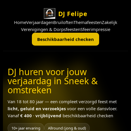
Ga
naar
DJ Felipe
de
Home
Verjaardagen
Bruiloften
Themafeesten
Zakelijk
inhoud
Verenigingen & Dorpsfeesten
Sfeerimpressie
Beschikbaarheid checken
DJ huren voor jouw
verjaardag in Sneek &
omstreken
Van 18 tot 80 jaar — een compleet verzorgd feest met
licht, geluid en verzoekjes
voor een volle dansvloer.
Vanaf
€ 400
·
vrijblijvend
beschikbaarheid checken
10+ jaar ervaring
Allround (jong & oud)